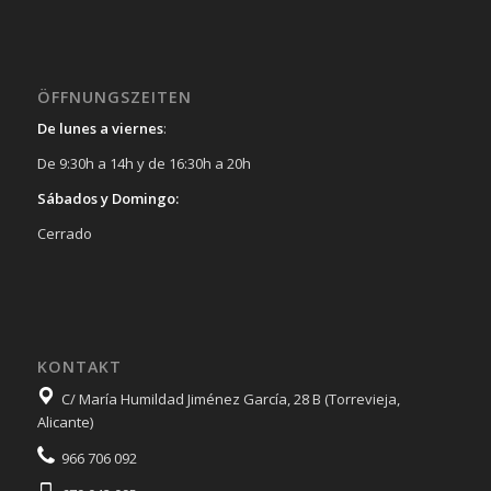
ÖFFNUNGSZEITEN
De lunes a viernes
:
De 9:30h a 14h y de 16:30h a 20h
Sábados y Domingo:
Cerrado
KONTAKT
C/ María Humildad Jiménez García, 28 B (Torrevieja,
Alicante)
966 706 092